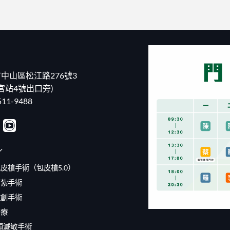
醫
包
逼
性
黑
皮？
瘋
結
傑
誰
人
紮
克！
一
夫！
手
泌
定
80
術
尿
要
歲
示
科
割
富
範】
醫
包
商
醫
「幫
中山區松江路276號3
皮？
狂
生
自
割
戀
宮站4號出口旁)
居
己
包
小
然
結
11-9488
皮
40
拿
紮」
有
歲
刀
手
保
熟
自
術
險
女
宮？
畫
或
付
泌
面
健
出
醫
全
／
保
慘
自
公
補
痛
我
包皮槍手術（包皮槍5.0）
開〉
助
代
結
中
嗎？
價！
結紮手術
紮
泌
台
手
尿
微創手術
灣
術
科
男
全
治療
醫
人
紀
師
那
龜頭減敏手術
錄！〉