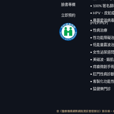
臉書專欄
• 100% 匿名
• HPV、皮蛇
立即預約
• 暴露愛滋病毒
(PrEP/
PEP
)
• 性病治療
• 性功能障礙
• 低能量震波
• 女性泌尿道
• 美磁波 - 鍛
• 痔瘡微創手
• 肛門性病診
• 客製化功能
• 猛健樂門診
依《醫療機構網際網路資訊管理辦法》第四條。