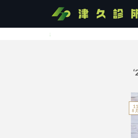
Skip
to
content
苗接種等，請
加Line預約
1
8 