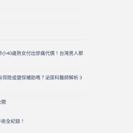
戀小40歲熟女付出慘痛代價！台灣男人那
有保險或健保補助嗎？泌尿科醫師解析 3
公開
手術全紀錄！