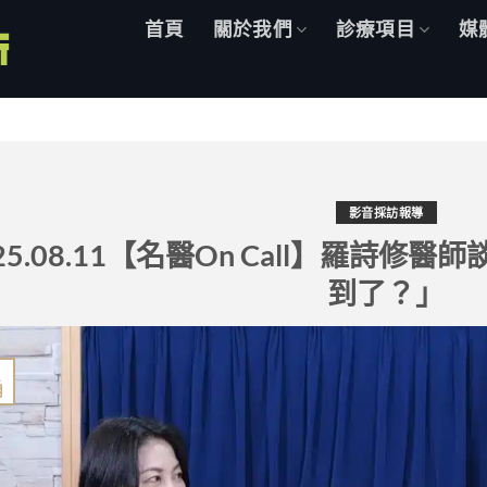
首頁
關於我們
診療項目
媒
影音採訪報導
‘25.08.11【名醫On Call】羅詩
到了？」
1
月