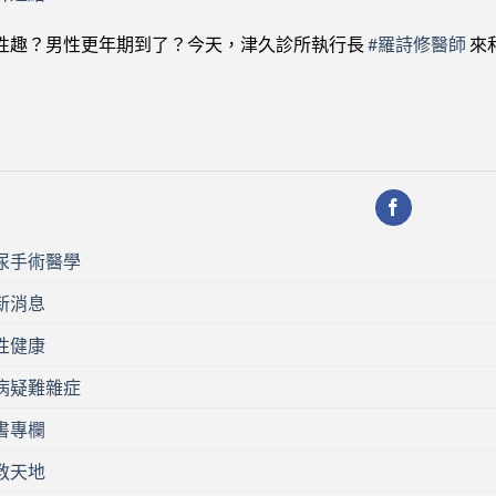
性趣？男性更年期到了？今天，津久診所執行長
#羅詩修醫師
來
尿手術醫學
新消息
性健康
病疑難雜症
書專欄
教天地