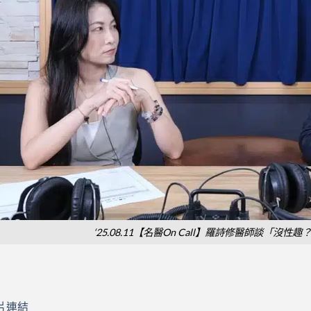
‘25.08.11【名醫On Call】羅詩修醫師談「沒
片連結