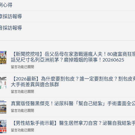
例心得
章採訪報導
音採訪報導
【新聞挖挖哇】岳父岳母在家激戰逼瘋人夫！80歲富商狂
話兒尺寸名列亞洲前茅？磨掉婚姻的瑣事！20260625
在
留言功能已關閉
〈【新
聞
【2026最新】為什麼要割包皮？誰一定要割包皮？割包皮
挖
大手術差異與適合族群
挖
在
留言功能已關閉
哇】
〈【2026
岳
最
父
真實版怪醫黑傑克！泌尿科醫「幫自己結紮」手術畫面全
新】
岳
在
留言功能已關閉
為
母
〈真
什
在
實
麼
【男性結紮手術示範】醫生居然拿刀自宮？泌醫自我結紮
家
版
要
激
在
留言功能已關閉
怪
割
戰
〈【男