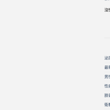
沒
泌
最
男
性
臉
衛