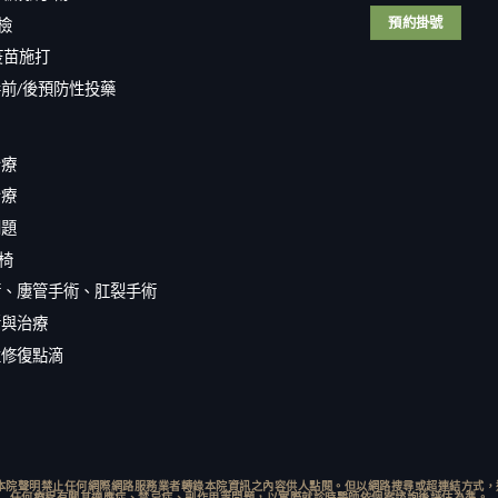
解
話
中
析
預約掛號
篩檢
兒
3
尺
疫苗施打
大
寸
手
名
前/
後
預防性投藥
術
列
差
亞
異
洲
與
前
治療
適
茅？
合
治療
磨
族
掉
問題
群〉
婚
中
姻
肌椅
的
瑣
術、廔管手術、肛裂手術
事！
斷與治療
20260625〉
中
性修復點滴
本院聲明禁止任何網際網路服務業者轉錄本院資訊之內容供人點閱。但以網路搜尋或超連結方式，進
任何療程有關其適應症、禁忌症、副作用等問題，以實際就診時醫師依個案諮詢後評估為準。