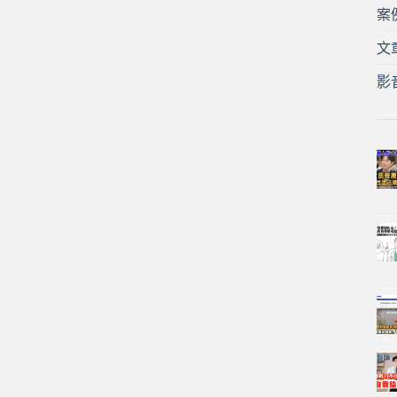
案
文
影