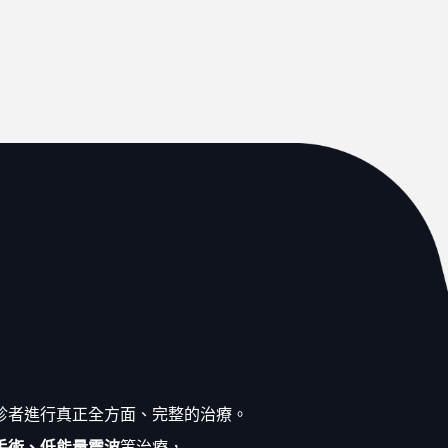
診者進行真正全方面、完整的治療。
手術、
低能量震波
等治療
，