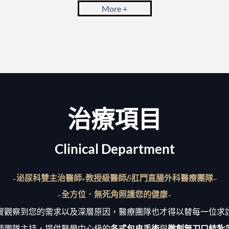
More +
治療項目
Clinical Department
-泌尿科雙主治醫師+教授級醫師&肛門直腸外科醫療團隊-
-全方位．無死角照護您的健康-
實觀察到您的需求以及深層原因，醫療團隊也才得以替每一位求
師團隊主持，提供醫學中心級的
各式包皮手術
與
微創無刀口結紮