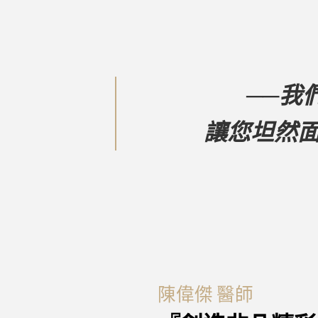
──我
讓您坦然
陳偉傑 醫師