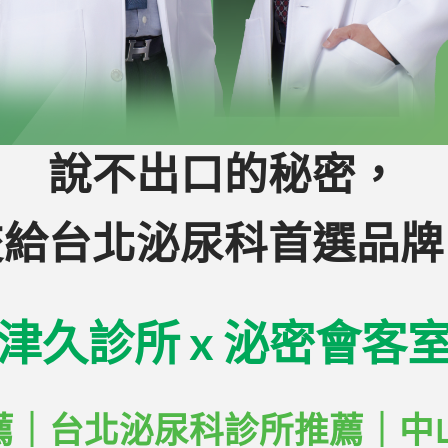
說不出口的秘密，
交給台北泌尿科首選品牌
津久診所 x 泌密會客
薦｜
台北泌尿科診所推薦
｜
中