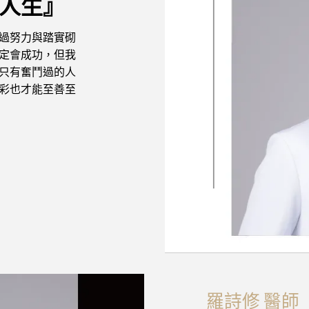
人生』
過努力與踏實砌
定會成功，但我
只有奮鬥過的人
彩也才能至善至
羅詩修 醫師