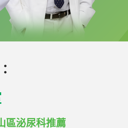
：
室
山區泌尿科推薦