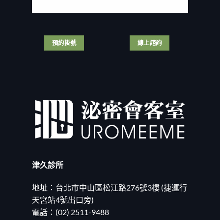
我
中
泌
灣
結
尿
男
紮
科
人
手
醫
那
術
師
話
預約掛號
線上諮詢
全
解
兒
紀
析
尺
錄！〉
3
寸
中
大
名
手
列
術
亞
差
洲
異
前
與
茅？
適
磨
合
掉
族
婚
群〉
姻
中
的
津久診所
瑣
事！
20260625〉
地址：台北市中山區松江路276號3樓 (捷運行
中
天宮站4號出口旁)
電話：(02) 2511-9488