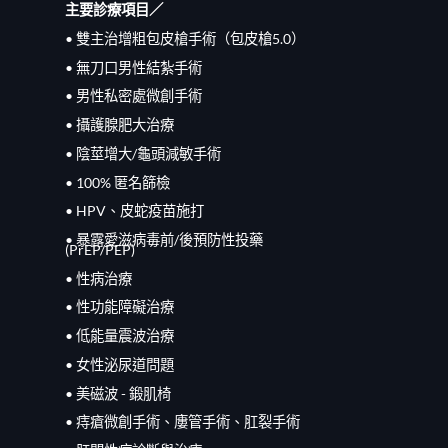
主要診療項目／
• 雙主治增粗包皮槍手術（包皮槍5.0）
• 無刀口男性結紮手術
• 男性私密處微創手術
• 攝護腺肥大治療
• 陰莖增大/龜頭減敏手術
• 100% 匿名篩檢
• HPV、皮蛇疫苗施打
• 暴露愛滋病毒前/
後
預防性投藥
(PrEP/
PEP
)
• 性病治療
• 性功能障礙治療
• 低能量震波治療
• 女性泌尿道問題
• 美磁波 - 鍛肌椅
• 痔瘡微創手術、廔管手術、肛裂手術