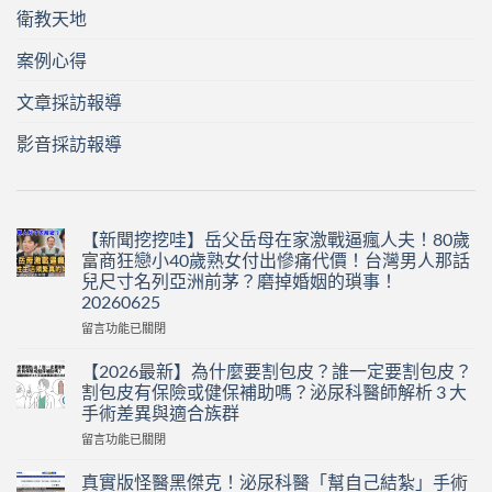
衛教天地
案例心得
文章採訪報導
影音採訪報導
【新聞挖挖哇】岳父岳母在家激戰逼瘋人夫！80歲
富商狂戀小40歲熟女付出慘痛代價！台灣男人那話
兒尺寸名列亞洲前茅？磨掉婚姻的瑣事！
20260625
在
留言功能已關閉
〈【新
聞
【2026最新】為什麼要割包皮？誰一定要割包皮？
挖
割包皮有保險或健保補助嗎？泌尿科醫師解析 3 大
挖
手術差異與適合族群
哇】
在
岳
留言功能已關閉
〈【2026
父
最
岳
真實版怪醫黑傑克！泌尿科醫「幫自己結紮」手術