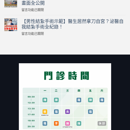
新】
母
畫面全公開
為
在
在
留言功能已關閉
什
家
〈真
麼
激
實
要
【男性結紮手術示範】醫生居然拿刀自宮？泌醫自
戰
版
割
逼
我結紮手術全紀錄！
怪
包
瘋
在
留言功能已關閉
醫
皮？
人
〈【男
黑
誰
夫！
性
傑
一
80
結
克！
定
歲
紮
泌
要
富
手
尿
割
商
術
科
包
狂
示
醫
皮？
戀
範】
「幫
割
小
醫
自
包
40
生
己
皮
歲
居
結
有
熟
然
紮」
保
女
拿
手
險
付
刀
術
或
出
自
畫
健
慘
宮？
面
保
痛
泌
全
補
代
醫
公
助
價！
自
開〉
嗎？
台