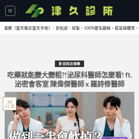
Skip
to
content
當天看診當天手術） - 割包皮、結紮、100%匿名篩檢、疫苗接種等，請
加Li
影音採訪報導
吃藥就能變大變粗?!泌尿科醫師怎麼看! ft.
泌密會客室 陳偉傑醫師 x 羅詩修醫師
30
12 月