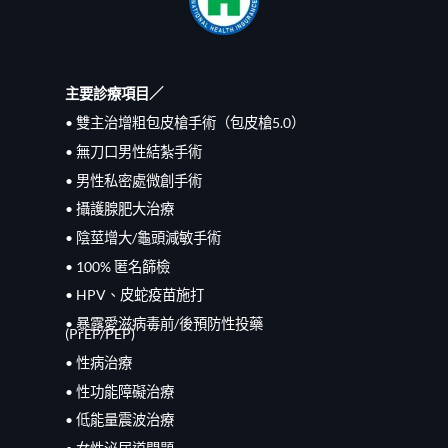
主要診療項目／
• 雙主治增粗包皮槍手術（包皮槍5.0）
• 無刀口男性結紮手術
• 男性私密處微創手術
• 攝護腺肥大治療
• 陰莖增大/龜頭減敏手術
• 100% 匿名篩檢
• HPV、皮蛇疫苗施打
• 暴露愛滋病毒前/
後
預防性投藥
(PrEP/
PEP
)
• 性病治療
• 性功能障礙治療
• 低能量震波治療