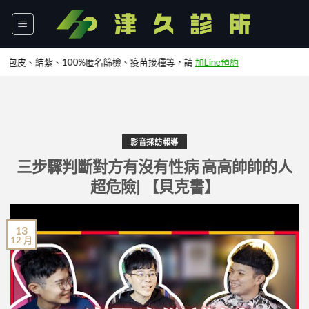
Skip
to
content
皮、結紮、100%匿名篩檢、疫苗接種等，請
加Line預約
影音採訪報導
三步驟判斷對方有沒有性病 高高帥帥的人
超危險| 【貝克書】
13
12 月