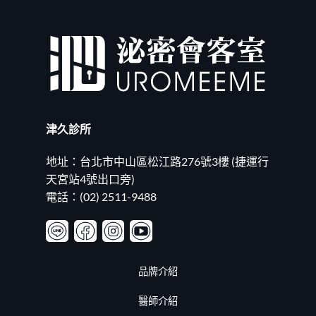
手
列
術
亞
差
洲
異
前
與
茅？
適
磨
合
掉
族
婚
群〉
姻
中
的
津久診所
瑣
事！
20260625〉
地址：台北市中山區松江路276號3樓 (捷運行
中
天宮站4號出口旁)
電話：(02) 2511-9488
品牌介紹
醫師介紹