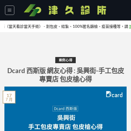
Skip
to
content
天看診當天手術） - 割包皮、結紮、100%匿名篩檢、疫苗接種等，請
加Lin
案例心得
Dcard 西斯版 網友心得 : 吳興街-手工包皮
專賣店 包皮槍心得
17
7 月