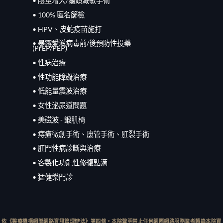
• 陰莖增大/龜頭減敏手術
• 100% 匿名篩檢
• HPV、皮蛇疫苗施打
• 暴露愛滋病毒前/
後
預防性投藥
(PrEP/
PEP
)
• 性病治療
• 性功能障礙治療
• 低能量震波治療
• 女性泌尿道問題
• 美磁波 - 鍛肌椅
• 痔瘡微創手術、廔管手術、肛裂手術
• 肛門性病診斷與治療
• 客製化功能性修復點滴
• 猛健樂門診
依《醫療機構網際網路資訊管理辦法》第四條。本院聲明禁止任何網際網路服務業者轉錄本院資