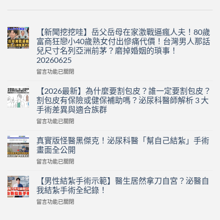
【新聞挖挖哇】岳父岳母在家激戰逼瘋人夫！80歲
富商狂戀小40歲熟女付出慘痛代價！台灣男人那話
兒尺寸名列亞洲前茅？磨掉婚姻的瑣事！
20260625
在
留言功能已關閉
〈【新
聞
【2026最新】為什麼要割包皮？誰一定要割包皮？
挖
割包皮有保險或健保補助嗎？泌尿科醫師解析 3 大
挖
手術差異與適合族群
哇】
在
岳
留言功能已關閉
〈【2026
父
最
岳
真實版怪醫黑傑克！泌尿科醫「幫自己結紮」手術
新】
母
畫面全公開
為
在
在
留言功能已關閉
什
家
〈真
麼
激
實
要
【男性結紮手術示範】醫生居然拿刀自宮？泌醫自
戰
版
割
逼
我結紮手術全紀錄！
怪
包
瘋
在
留言功能已關閉
醫
皮？
人
〈【男
黑
誰
夫！
性
傑