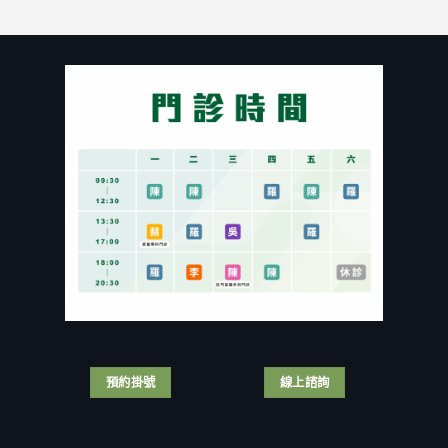
一
80
結
克！
定
歲
紮
泌
要
富
手
尿
割
商
術
科
包
狂
示
醫
皮？
戀
範】
「幫
割
小
醫
自
包
40
生
己
皮
歲
居
結
有
熟
然
紮」
保
女
拿
手
險
付
刀
術
或
出
自
畫
健
慘
宮？
面
保
痛
泌
全
補
代
醫
公
助
價！
自
開〉
嗎？
台
我
中
泌
灣
結
尿
男
紮
科
人
手
醫
那
術
師
話
預約掛號
線上諮詢
全
解
兒
紀
析
尺
錄！〉
3
寸
中
大
名