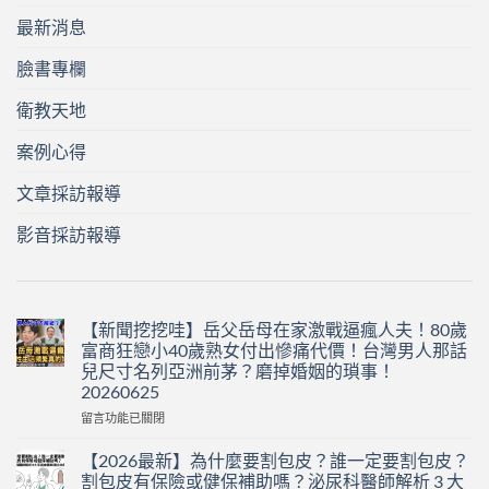
最新消息
臉書專欄
衛教天地
案例心得
文章採訪報導
影音採訪報導
【新聞挖挖哇】岳父岳母在家激戰逼瘋人夫！80歲
富商狂戀小40歲熟女付出慘痛代價！台灣男人那話
兒尺寸名列亞洲前茅？磨掉婚姻的瑣事！
20260625
在
留言功能已關閉
〈【新
聞
【2026最新】為什麼要割包皮？誰一定要割包皮？
挖
割包皮有保險或健保補助嗎？泌尿科醫師解析 3 大