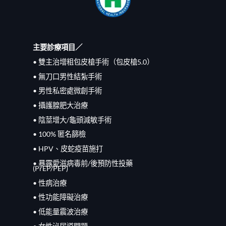
主要診療項目／
• 雙主治增粗包皮槍手術（包皮槍5.0）
• 無刀口男性結紮手術
• 男性私密處微創手術
• 攝護腺肥大治療
• 陰莖增大/龜頭減敏手術
• 100% 匿名篩檢
• HPV、皮蛇疫苗施打
• 暴露愛滋病毒前/
後
預防性投藥
(PrEP/
PEP
)
• 性病治療
• 性功能障礙治療
• 低能量震波治療