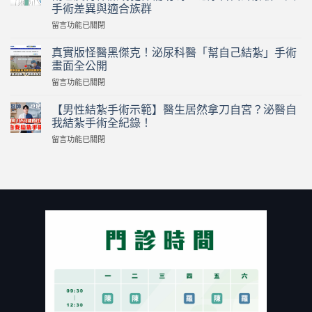
挖
手術差異與適合族群
哇】
在
岳
留言功能已關閉
〈【2026
父
最
岳
真實版怪醫黑傑克！泌尿科醫「幫自己結紮」手術
新】
母
畫面全公開
為
在
在
留言功能已關閉
什
家
〈真
麼
激
實
要
【男性結紮手術示範】醫生居然拿刀自宮？泌醫自
戰
版
割
逼
我結紮手術全紀錄！
怪
包
瘋
在
留言功能已關閉
醫
皮？
人
〈【男
黑
誰
夫！
性
傑
一
80
結
克！
定
歲
紮
泌
要
富
手
尿
割
商
術
科
包
狂
示
醫
皮？
戀
範】
「幫
割
小
醫
自
包
40
生
己
皮
歲
居
結
有
熟
然
紮」
保
女
拿
手
險
付
刀
術
或
出