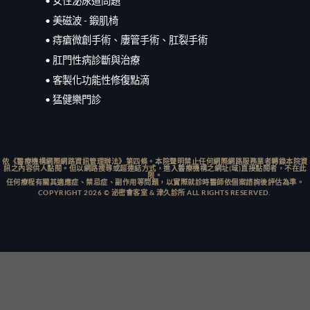
• 女性泌尿道問題
• 美磁波 - 鍛肌椅
• 痔瘡微創手術、廔管手術、肛裂手術
• 肛門性病診斷與治療
• 客製化功能性修復點滴
• 猛健樂門診
依《醫療機構網際網路資訊管理辦法》第四條。本院聲明禁止任何網際網路服務業者轉錄本院資
訊之內容供人點閱。但以網路搜尋或超連結方式，進入醫療機構之網址(域)直接點閱者，不在此
限。
任何療程有關其適應症、禁忌症、副作用等問題，以實際就診時醫師依個案諮詢後評估為準。
COPYRIGHT 2026 © 泌密會客室 & 津久診所 ALL RIGHTS RESERVED.