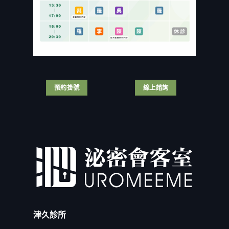
自
畫
健
慘
宮？
面
保
痛
泌
全
補
代
醫
公
助
價！
自
開〉
嗎？
台
我
中
泌
灣
結
尿
男
紮
科
人
手
醫
那
術
師
話
預約掛號
線上諮詢
全
解
兒
紀
析
尺
錄！〉
3
寸
中
大
名
手
列
術
亞
差
洲
異
前
與
茅？
適
磨
合
掉
族
婚
群〉
姻
中
的
津久診所
瑣
事！