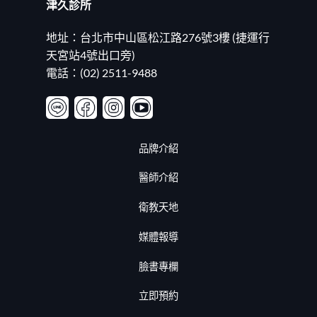
津久診所
瑣
事！
20260625〉
地址：台北市中山區松江路276號3樓 (捷運行
中
天宮站4號出口旁)
電話：(02) 2511-9488
品牌介紹
醫師介紹
衛教天地
媒體報導
臉書專欄
立即預約