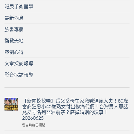
泌尿手術醫學
最新消息
臉書專欄
衛教天地
案例心得
文章採訪報導
影音採訪報導
【新聞挖挖哇】岳父岳母在家激戰逼瘋人夫！80歲
富商狂戀小40歲熟女付出慘痛代價！台灣男人那話
兒尺寸名列亞洲前茅？磨掉婚姻的瑣事！
20260625
在
留言功能已關閉
〈【新