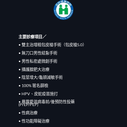
主要診療項目／
• 雙主治增粗包皮槍手術（包皮槍5.0）
• 無刀口男性結紮手術
• 男性私密處微創手術
• 攝護腺肥大治療
• 陰莖增大/龜頭減敏手術
• 100% 匿名篩檢
• HPV、皮蛇疫苗施打
• 暴露愛滋病毒前/
後
預防性投藥
(PrEP/
PEP
)
• 性病治療
• 性功能障礙治療