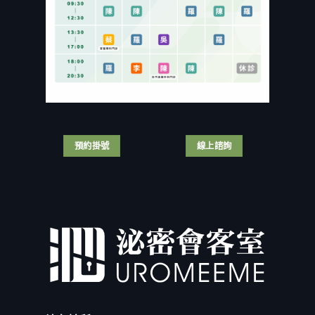
拿
手
險
付
刀
術
或
出
自
畫
健
慘
宮？
面
保
痛
泌
全
補
代
醫
公
助
價！
自
開〉
嗎？
台
我
中
泌
灣
結
尿
男
紮
科
人
手
醫
那
術
師
話
預約掛號
線上諮詢
全
解
兒
紀
析
尺
錄！〉
3
寸
中
大
名
手
列
術
亞
差
洲
異
前
與
茅？
適
磨
合
掉
族
婚
群〉
姻
中
的