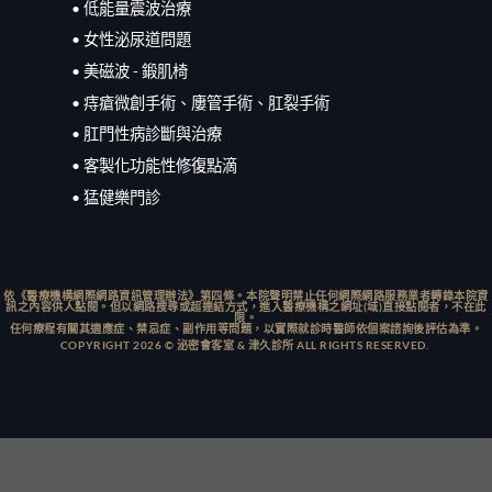
• 低能量震波治療
• 女性泌尿道問題
• 美磁波 - 鍛肌椅
• 痔瘡微創手術、廔管手術、肛裂手術
• 肛門性病診斷與治療
• 客製化功能性修復點滴
• 猛健樂門診
依《醫療機構網際網路資訊管理辦法》第四條。本院聲明禁止任何網際網路服務業者轉錄本院資
訊之內容供人點閱。但以網路搜尋或超連結方式，進入醫療機構之網址(域)直接點閱者，不在此
限。
任何療程有關其適應症、禁忌症、副作用等問題，以實際就診時醫師依個案諮詢後評估為準。
COPYRIGHT 2026 © 泌密會客室 & 津久診所 ALL RIGHTS RESERVED.