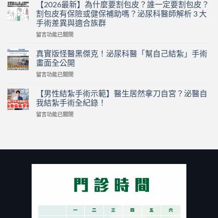
聞
【2026最新】為什麼要割包皮？誰一定要割包皮？
挖
割包皮有保險或健保補助嗎？泌尿科醫師解析 3 大
挖
手術差異與適合族群
哇】
在
岳
留言功能已關閉
〈【2026
父
最
岳
真實版怪醫黑傑克！泌尿科醫「幫自己結紮」手術
新】
母
畫面全公開
為
在
在
留言功能已關閉
什
家
〈真
麼
激
實
要
【男性結紮手術示範】醫生居然拿刀自宮？泌醫自
戰
版
割
逼
我結紮手術全紀錄！
怪
包
瘋
在
留言功能已關閉
醫
皮？
人
〈【男
黑
誰
夫！
性
傑
一
80
結
克！
定
歲
紮
泌
要
富
手
尿
割
商
術
科
包
狂
示
醫
皮？
戀
範】
「幫
割
小
醫
自
包
40
生
己
皮
歲
居
結
有
熟
然
紮」
保
女