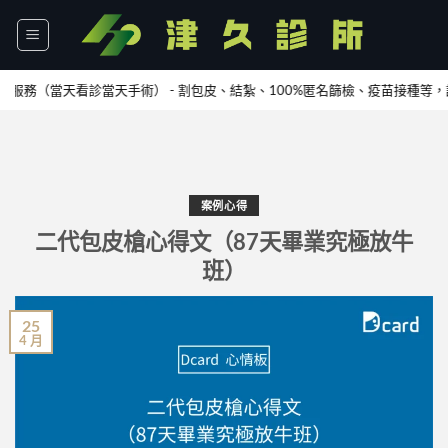
Skip
to
content
（當天看診當天手術） - 割包皮、結紮、100%匿名篩檢、疫苗接種等，請
加L
案例心得
二代包皮槍心得文（87天畢業究極放牛
班）
25
4 月