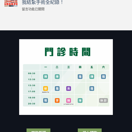
割
逼
我結紮手術全紀錄！
怪
包
瘋
在
留言功能已關閉
醫
皮？
人
〈【男
黑
誰
夫！
性
傑
一
80
結
克！
定
歲
紮
泌
要
富
手
尿
割
商
術
科
包
狂
示
醫
皮？
戀
範】
「幫
割
小
醫
自
包
40
生
己
皮
歲
居
結
有
熟
然
紮」
保
女
拿
手
險
付
刀
術
或
出
自
畫
健
慘
宮？
面
保
痛
泌
全
補
代
醫
公
助
價！
自
開〉
嗎？
台
我
中
泌
灣
結
尿
男
紮
科
人
手
醫
那
術
師
話