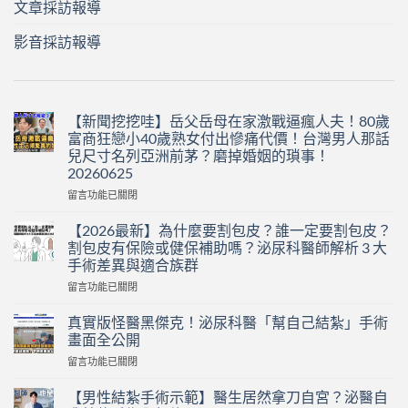
文章採訪報導
影音採訪報導
【新聞挖挖哇】岳父岳母在家激戰逼瘋人夫！80歲
富商狂戀小40歲熟女付出慘痛代價！台灣男人那話
兒尺寸名列亞洲前茅？磨掉婚姻的瑣事！
20260625
在
留言功能已關閉
〈【新
聞
【2026最新】為什麼要割包皮？誰一定要割包皮？
挖
割包皮有保險或健保補助嗎？泌尿科醫師解析 3 大
挖
手術差異與適合族群
哇】
在
岳
留言功能已關閉
〈【2026
父
最
岳
真實版怪醫黑傑克！泌尿科醫「幫自己結紮」手術
新】
母
畫面全公開
為
在
在
留言功能已關閉
什
家
〈真
麼
激
實
要
【男性結紮手術示範】醫生居然拿刀自宮？泌醫自
戰
版