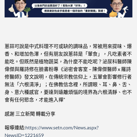
蔥蒜可說是中式料理不可或缺的調味品，常被用來提味、爆
香、和增加色澤，但有朋友說蔥蒜是「葷食」，凡吃素者不
能吃。但既然是植物蔬菜，為什麼不能吃呢？泌尿科醫師陳
偉傑與羅詩修在臉書粉專《泌密會客室 – 陳偉傑醫師 x 羅詩
修醫師》發文說明，在傳統宗教信仰上，五葷會影響修行者
無法「六根清淨」；在佛教信念裡，所謂眼、耳、鼻、舌、
身、意六種感官，要達到遠離煩惱的境界為六根清靜、也不
會有任何慾念，才能進入禪”
感謝 三立新聞 轉載分享
報導連結:
https://www.setn.com/News.aspx?
NewsID=1221659