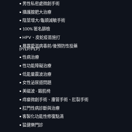
• 男性私密處微創手術
• 攝護腺肥大治療
• 陰莖增大/龜頭減敏手術
• 100% 匿名篩檢
• HPV、皮蛇疫苗施打
• 暴露愛滋病毒前/
後
預防性投藥
(PrEP/
PEP
)
• 性病治療
• 性功能障礙治療
• 低能量震波治療
• 女性泌尿道問題
• 美磁波 - 鍛肌椅
• 痔瘡微創手術、廔管手術、肛裂手術
• 肛門性病診斷與治療
• 客製化功能性修復點滴
• 猛健樂門診