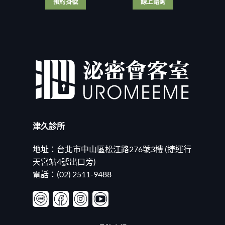
預約掛號
線上諮詢
全
解
兒
紀
析
尺
錄！〉
3
寸
中
大
名
手
列
術
亞
差
洲
異
前
與
茅？
適
磨
合
掉
族
婚
群〉
姻
中
的
津久診所
瑣
事！
20260625〉
地址：台北市中山區松江路276號3樓 (捷運行
中
天宮站4號出口旁)
電話：(02) 2511-9488