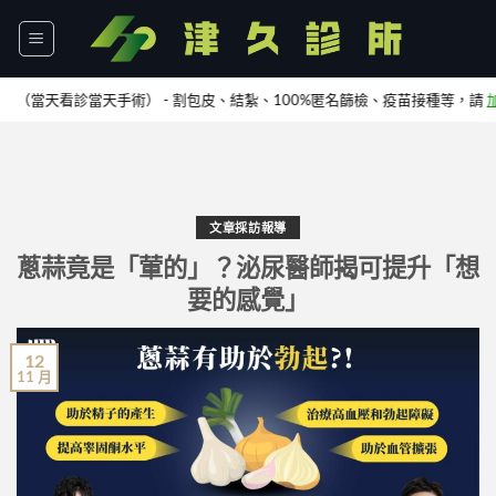
Skip
to
content
天看診當天手術） - 割包皮、結紮、100%匿名篩檢、疫苗接種等，請
加Lin
文章採訪報導
蔥蒜竟是「葷的」？泌尿醫師揭可提升「想
要的感覺」
12
11 月