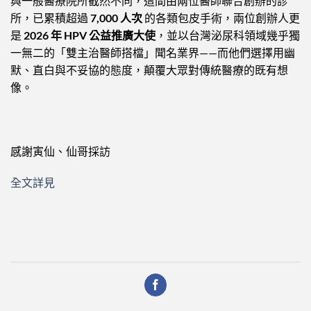
與一般醫療院所截然不同，這間由兩位醫師聯合創辦的診
所，已累積超過
7,000 人次
的各類包皮手術，兩位創辦人更
是
2026 年 HPV 公益推廣大使
，並以台灣泌尿科領域幾乎獨
一無二的「雙主治醫師搭檔」聞名業界——而他們選擇用幽
默、直白與不妥協的態度，顛覆大眾對傳統醫療的既有想
像。
感謝寅仙、仙哥採訪
全文詳見