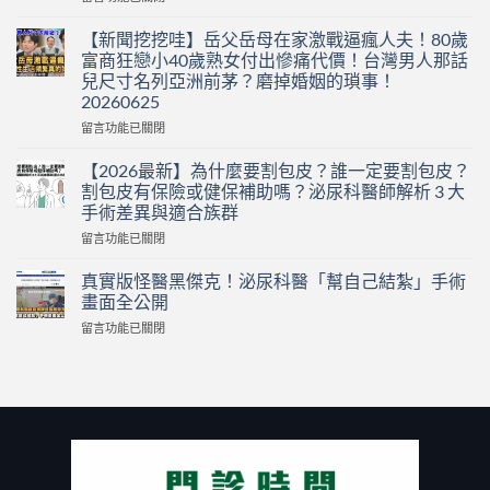
〈受
保
【新聞挖挖哇】岳父岳母在家激戰逼瘋人夫！80歲
護
富商狂戀小40歲熟女付出慘痛代價！台灣男人那話
的
兒尺寸名列亞洲前茅？磨掉婚姻的瑣事！
內
20260625
容:
包
在
留言功能已關閉
皮
〈【新
筋
聞
【2026最新】為什麼要割包皮？誰一定要割包皮？
膜
挖
割包皮有保險或健保補助嗎？泌尿科醫師解析 3 大
摺
挖
手術差異與適合族群
疊
哇】
術
在
岳
留言功能已關閉
是
〈【2026
父
什
最
岳
真實版怪醫黑傑克！泌尿科醫「幫自己結紮」手術
麼？
新】
母
畫面全公開
真
為
在
在
留言功能已關閉
的
什
家
〈真
可
麼
激
實
以
要
戰
版
變
割
逼
怪
粗
包
瘋
醫
嗎？
皮？
人
黑
泌
誰
夫！
傑
尿
一
80
克！
科
定
歲