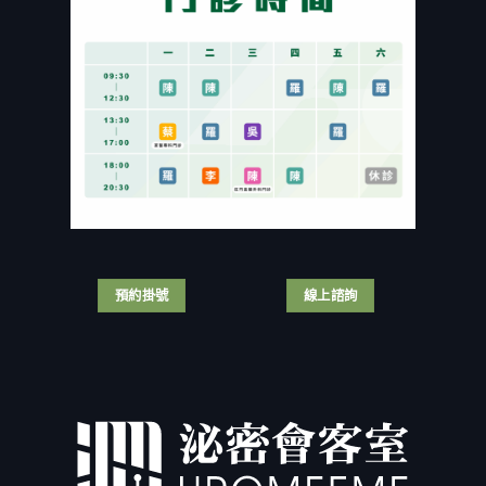
泌
醫
要
富
尿
師
割
商
科
完
包
狂
醫
整
皮？
戀
「幫
解
割
小
自
析〉
包
40
己
中
皮
歲
結
有
熟
紮」
保
女
手
險
付
術
或
出
畫
健
慘
面
保
痛
全
補
代
公
助
價！
開〉
嗎？
台
預約掛號
線上諮詢
中
泌
灣
尿
男
科
人
醫
那
師
話
解
兒
析
尺
3
寸
大
名
手
列