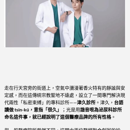
走在行天宮旁的街道上，空氣中瀰漫著香火特有的靜謐與安
定感，而在這傳統宗教聖地不遠處，設立了一間專門解決現
代兩性「私密束縛」的專科診所——
津久診所
。津久，
台語
讀做 tsin-kú，意指「很久」
；光是用
諧音哏為泌尿科診所
命名這件事，就已經說明了這個醫療品牌的所有性格
。