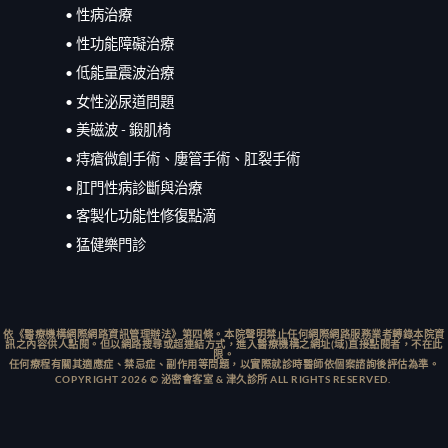
• 性病治療
• 性功能障礙治療
• 低能量震波治療
• 女性泌尿道問題
• 美磁波 - 鍛肌椅
• 痔瘡微創手術、廔管手術、肛裂手術
• 肛門性病診斷與治療
• 客製化功能性修復點滴
• 猛健樂門診
依《醫療機構網際網路資訊管理辦法》第四條。本院聲明禁止任何網際網路服務業者轉錄本院資
訊之內容供人點閱。但以網路搜尋或超連結方式，進入醫療機構之網址(域)直接點閱者，不在此
限。
任何療程有關其適應症、禁忌症、副作用等問題，以實際就診時醫師依個案諮詢後評估為準。
COPYRIGHT 2026 © 泌密會客室 & 津久診所 ALL RIGHTS RESERVED.