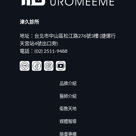
術
亞
差
洲
異
前
與
茅？
適
津久診所
磨
合
掉
族
婚
地址：台北市中山區松江路276號3樓 (捷運行
群〉
姻
中
的
天宮站4號出口旁)
瑣
電話：(02) 2511-9488
事！
20260625〉
中
品牌介紹
醫師介紹
衛教天地
媒體報導
臉書專欄