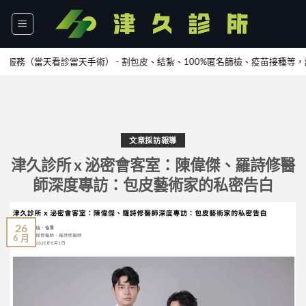
Skip
to
content
（當天看診當天手術） - 割包皮、結紮、100%匿名篩檢、疫苗接種等，請
加L
文章採訪報導
津久診所 x 泌密會客室：陳偉傑、羅詩修醫
師深度專訪：包皮藝術家的私密告白
26
6 月