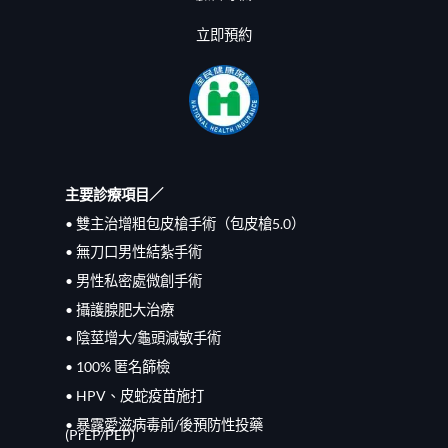
立即預約
主要診療項目／
• 雙主治增粗包皮槍手術（包皮槍5.0）
• 無刀口男性結紮手術
• 男性私密處微創手術
• 攝護腺肥大治療
• 陰莖增大/龜頭減敏手術
• 100% 匿名篩檢
• HPV、皮蛇疫苗施打
• 暴露愛滋病毒前/
後
預防性投藥
(PrEP/
PEP
)