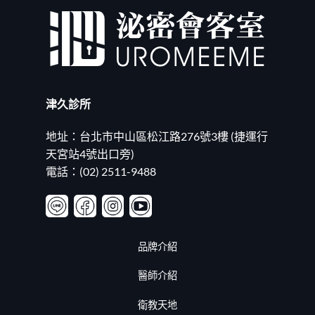
差
洲
異
前
與
茅？
適
磨
合
掉
族
婚
群〉
姻
中
的
津久診所
瑣
事！
20260625〉
地址：台北市中山區松江路276號3樓 (捷運行
中
天宮站4號出口旁)
電話：(02) 2511-9488
品牌介紹
醫師介紹
衛教天地