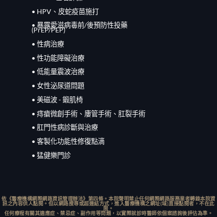
• HPV、皮蛇疫苗施打
• 暴露愛滋病毒前/
後
預防性投藥
(PrEP/
PEP
)
• 性病治療
• 性功能障礙治療
• 低能量震波治療
• 女性泌尿道問題
• 美磁波 - 鍛肌椅
• 痔瘡微創手術、廔管手術、肛裂手術
• 肛門性病診斷與治療
• 客製化功能性修復點滴
• 猛健樂門診
依《醫療機構網際網路資訊管理辦法》第四條。本院聲明禁止任何網際網路服務業者轉錄本院資
訊之內容供人點閱。但以網路搜尋或超連結方式，進入醫療機構之網址(域)直接點閱者，不在此
限。
任何療程有關其適應症、禁忌症、副作用等問題，以實際就診時醫師依個案諮詢後評估為準。