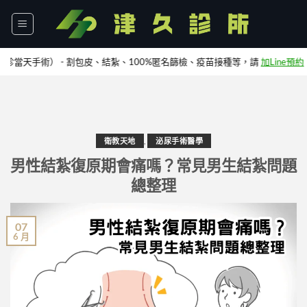
Skip
to
content
- 割包皮、結紮、100%匿名篩檢、疫苗接種等，請
加Line預約
衛教天地
,
泌尿手術醫學
男性結紮復原期會痛嗎？常見男生結紮問題
總整理
07
6 月