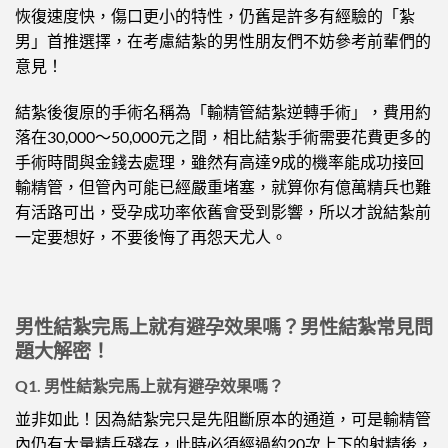
恢復速度快，傷口更小的特性，仍舊是許多有經驗的「紮
男」首推選擇，在考慮結紮的男性朋友們不妨參考前輩們的
意見！
結紮後復原的手術名稱為「輸精管結紮逆轉手術」，費用約
落在30,000～50,000元之間，相比結紮手術需要花費更多的
手術時間與金錢去處理，雖然有高達9成的機率能成功接回
輸精管，但管內可能已經嚴重堵塞，就算你有億萬精兵也難
有活路可出，受孕成功率依舊會受到影響，所以才說結紮前
一定要想好，不要後悔了再怨天尤人。
男性結紮完馬上就有避孕效果嗎？男性結紮常見問
題大解密！
Q1. 男性結紮完馬上就有避孕效果嗎？
並非如此！因為結紮完只是先阻斷原本的通道，可是輸精管
內仍有大量精兵殘存，此時必須經過約20次上下的射精後，