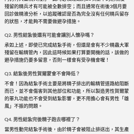
殘留的精兵才有可能被全數排空；而且通常在術後3個月要
回診做精液分析，以追蹤確認是否為完全沒有任何精兵留存
的狀態，才能夠不需要做避孕措施。
Q2. 男性結紮後還有可能會讓別人懷孕嗎？
承如上述，即使已完成結紮手術，但還是會有不少精蟲大軍
殘留在輸精管內，因此這時候如果打算要開機的話，該做的
避孕措施仍要多留意，否則一樣會有受孕機會喔！
Q3. 結紮後男性賀爾蒙會不會降低？
不會！因為結紮手術主要是將精子排出的輸精管道路給阻斷
而已，並不會傷害到其他部位和功能，所以製造男性賀爾蒙
的睪丸功能也不會受到結紮影響，更不用擔心會有男性「雄
風」不振的問題。
Q4. 男性結紮完後精子跑去哪裡了？
當男性動完結紮手術後，由於精子會被阻止排送出，其生產