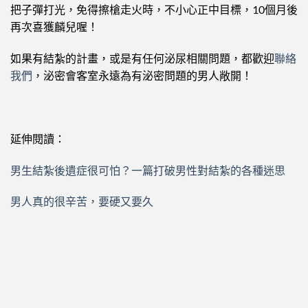
把子彈打光，免得擦槍走火時，不小心正中目標，10個月後
再次喜獲麟兒喔！
如果有結紮的計畫，或是有任何泌尿相關問題，都歡迎
聯絡
我們
，泌密會客室永遠為有泌密問題的男人敞開！
延伸閱讀：
男生結紮後遺症很可怕？一篇打破男性對結紮的各種迷思
男⼈真的很辛苦，要硬⼜要久