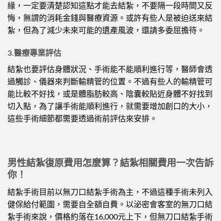
緣，一定要清楚認知這點才能去結紮，不要隔一段時間又反
悔，無謂的消耗金錢與醫療資源。或許有些人是被迫送來結
紮，但為了減少未來可能的遺產風波，還請多委屈擔待。
3.醫療專業評估
結紮也要評估身體狀況、手術能不能順利進行等，醫師會透
過觸診、儀器來判斷輸精管的位置。不過有些人的輸精管可
能比較不好找，或是體脂肪較高、陰囊較貼近身體不好找到
切入點，為了讓手術能順利進行，就需要增加創口的大小，
這些手術細節都需要透過術前評估來安排。
男性結紮復原費用怎麼算？結紮相關費用一次告訴
你！
結紮手術目前以無刀口結紮手術為主，不過這種手術未列入
健保給付範圍，需要自全額自費。以泌密會客室的無刀口結
紮手術來說，價格約落在16,000元上下，但無刀口結紮手術