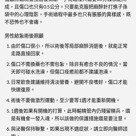
成，且傷口也只有0.5公分。只要能克服把麻醉針打進子孫
袋中的心理陰影，手術過程中最多也只有脹脹的異樣感，既
不恐怖也不會痛。
男性結紮術後照顧
由於傷口很小，所以術後等局部麻醉消退後，就能正常
走路直接回家。
傷口不需換藥也不需包紮，除非有癒合不良的情況。當
天即可碰水洗澡，但傷口痊癒前都不建議泡澡。
日常飲食建議維持清淡營養、避開不良嗜好，傷口才能
快速復原。
術後不要做激烈運動，至少要等1週才能重新開機。
1週後如果有開機的打算，此時輸精管內仍殘留精兵，還
是有機會一發入魂，所以該做的保護措施還是要注意。
與泌醫保持聯繫，如果出現不適症狀，請立即向醫師諮