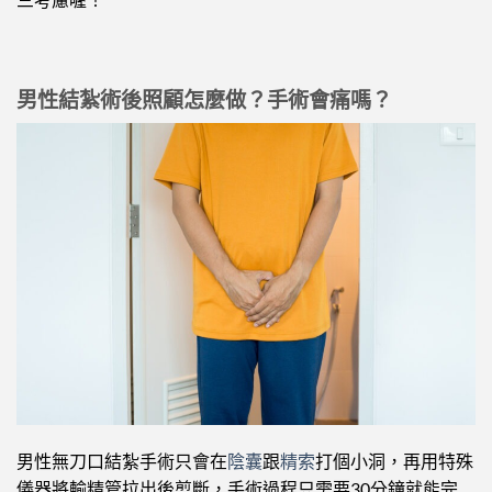
男性結紮術後照顧怎麼做？手術會痛嗎？
男性無刀口結紮手術只會在
陰囊
跟
精索
打個小洞，再用特殊
儀器將輸精管拉出後剪斷，手術過程只需要30分鐘就能完