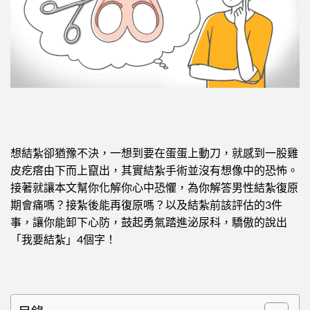
想結紮卻猶豫不決，一想到要在蛋蛋上動刀，就感到一股雞
皮疙瘩由下而上竄出，其實結紮手術並沒有想像中的恐怖。
接著就讓本文幫你化解你心中恐懼，為你解答男性結紮復原
期會痛嗎？接紮後能再復原嗎？以及結紮前該評估的3件
事，讓你能卸下心防，鼓起勇氣踏進泌尿科，驕傲的說出
「我要結紮」4個字！