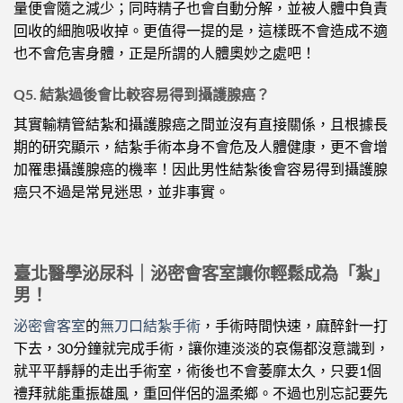
量便會隨之減少；同時精子也會自動分解，並被人體中負責
回收的細胞吸收掉。更值得一提的是，這樣既不會造成不適
也不會危害身體，正是所謂的人體奧妙之處吧！
Q5. 結紮過後會比較容易得到攝護腺癌？
其實輸精管結紮和攝護腺癌之間並沒有直接關係，且根據長
期的研究顯示，結紮手術本身不會危及人體健康，更不會增
加罹患攝護腺癌的機率！因此男性結紮後會容易得到攝護腺
癌只不過是常見迷思，並非事實。
臺北醫學泌尿科｜泌密會客室讓你輕鬆成為「紮」
男！
泌密會客室
的
無刀口結紮手術
，手術時間快速，麻醉針一打
下去，30分鐘就完成手術，讓你連淡淡的哀傷都沒意識到，
就平平靜靜的走出手術室，術後也不會萎靡太久，只要1個
禮拜就能重振雄風，重回伴侶的溫柔鄉。不過也別忘記要先