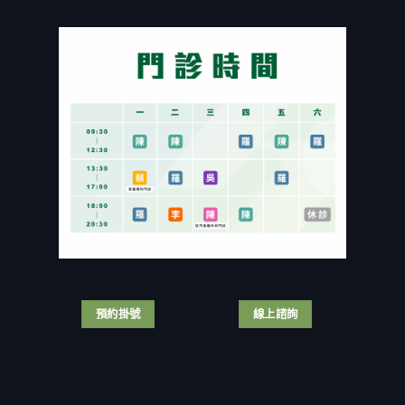
要
富
手
尿
割
商
術
科
包
狂
示
醫
皮？
戀
範】
「幫
割
小
醫
自
包
40
生
己
皮
歲
居
結
有
熟
然
紮」
保
女
拿
手
險
付
刀
術
或
出
自
畫
健
慘
宮？
面
保
痛
泌
全
補
代
醫
公
助
價！
自
開〉
嗎？
台
我
中
泌
灣
結
尿
男
紮
科
人
手
醫
那
術
師
話
預約掛號
線上諮詢
全
解
兒
紀
析
尺
錄！〉
3
寸
中
大
名
手
列
術
亞