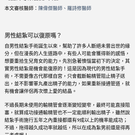
本文審核醫師：
陳偉傑醫師、羅詩修醫師
男性結紮可以復原嗎？
自男性結紮手術誕生以來，幫助了許多人斷絕未曾出世的緣
分，但在漫長的人生道路中，有些人可能會獲得新的感悟，
想要重拾生兒育女的能力。先別急著懊惱當初下的決定，其
實男性結紮是機會能復原的！這是因為現代的男性結紮手
術，不需要像古代那樣自宮，只會截斷輸精管阻止精子送
出，並不影響睪丸產出精子的能力，如果重新接通管道，就
有機會讓伴侶再次懷上愛的結晶。
不過長期未使用的輸精管會逐漸變短變窄，最終可能直接阻
塞，就算成功接通輸精管也不一定能順利輸出精子，雖然說
結紮手術施行五年之內重接都還有9成以上的機率能成功；
不過，拖得越久成功率就越低，所以在成為紮男前還是得再
三考慮喔！