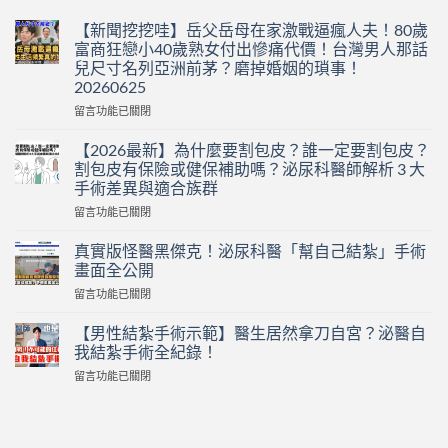
【新聞挖挖哇】岳父岳母在家激戰逼瘋人夫！80歲
富商狂戀小40歲熟女付出慘痛代價！台灣男人那話
兒尺寸名列亞洲前茅？磨掉婚姻的瑣事！
20260625
在
留言功能已關閉
〈【新
聞
【2026最新】為什麼要割包皮？誰一定要割包皮？
挖
割包皮有保險或健保補助嗎？泌尿科醫師解析 3 大
挖
手術差異與適合族群
哇】
在
岳
留言功能已關閉
〈【2026
父
最
岳
真實版怪醫黑傑克！泌尿科醫「幫自己結紮」手術
新】
母
畫面全公開
為
在
在
留言功能已關閉
什
家
〈真
麼
激
實
要
【男性結紮手術示範】醫生居然拿刀自宮？泌醫自
戰
版
割
逼
我結紮手術全紀錄！
怪
包
瘋
在
留言功能已關閉
醫
皮？
人
〈【男
黑
誰
夫！
性
傑
一
80
結
克！
定
歲
紮
泌