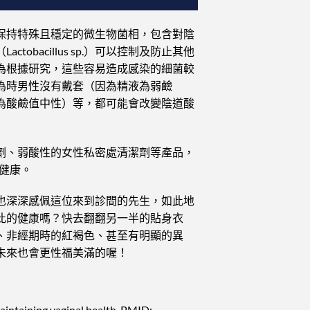
保持特殊且穩定的微生物菌相，包含對陰
bacillus sp.）可以控制及防止其他
為根據研究，這些容易造成感染的細菌較
為時男性沒有戴套（因為精液為弱鹼
為酸鹼值中性）等，都可能會改變陰道酸
劑、弱酸性的女性私密處清潔劑等產品，
健康。
也深深感佩這位來到診間的先生，如此地
此的健康嗎？快去翻翻另一半的貼身衣
、非經期時的紅褐色、甚至有明顯的異
未來也會更性福美滿的喔！
maintaining vaginal health. PMID: