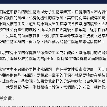
在陰道中存活的微生物經過分子生物學鑑定，在健康的人體內會
有保護性的菌群，也有伺機性的病原菌，其中特別是乳酸桿菌屬（Lacto
原菌入侵或生長，避免病原菌大量生長導致各種陰道的感染，因
歡中性至弱鹼性的環境，所以女性在經期後、懷孕期、從事性行
）、更年期的荷爾蒙變化、使用抗生素藥膏或陰道沖洗液（通常
及微生物菌群的平衡狀態，所以就容易發生陰道炎等健康問題。
此現在有不少的保健食品像是益生菌或乳酸菌、陰道專用的潤滑
是為了降低及維持陰道內的pH值，保持微生物菌群穩定而讓陰道
密會客室不只關心男性泌密問題，也在乎女性私密處健康，因此
心觀察到這些小細節，要相處一輩子的伴侶不就是要這麼在乎彼
，或許會有一些發現，如果發覺奇怪的分泌物狀態（白色豆渣狀
），就要趕緊帶另一半就醫檢查診治，當個貼心的老公，相信您
考文獻：
inal microbiota and the potential of Lactobacillus derivatives in 