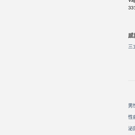
33
感
三
男
性
泌