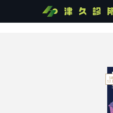
Skip
to
content
苗接種等，請
加Line預約
1
12