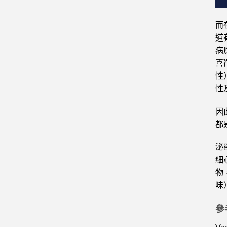
而
道
病
喜
性
性
因
都
泌
細
物
味
參
Vag