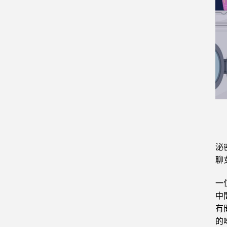
泌
聊
一
中
有
的