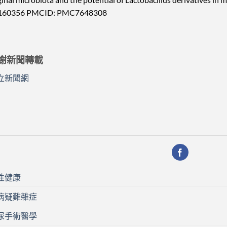
160356 PMCID: PMC7648308
謝新聞轉載
立新聞網
性健康
病疑難雜症
尿手術醫學