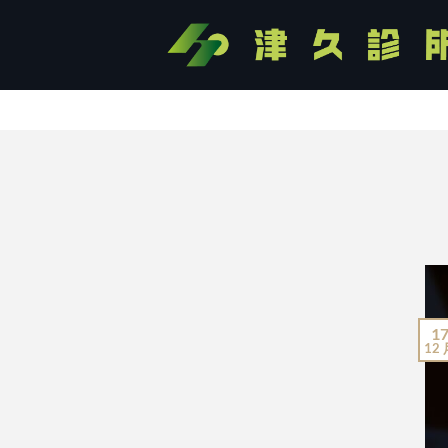
Skip
to
content
苗接種等，請
加Line預約
1
12