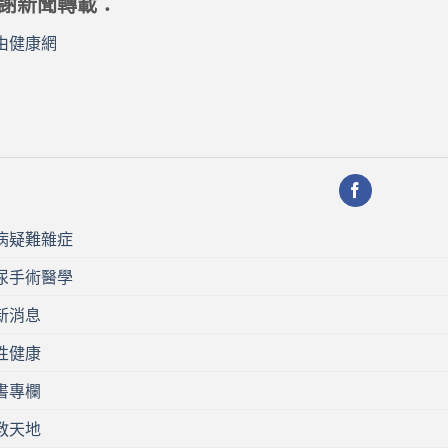
謝新聞轉載：
由健康網
病疑難雜症
尿手術醫學
新消息
性健康
書專欄
教天地