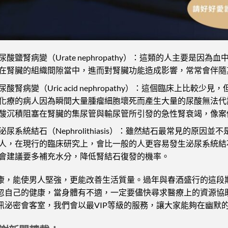
尿酸鹽腎病變（Urate nephropathy）：這類的人主要是
在腎臟的組織間隙當中，進而對腎臟功能造成影響，常常會伴隨
尿酸腎病變（Uric acid nephropathy）：這個臨床上比
化療的病人因為瞬間大量腫瘤細胞壞死而產生大量的尿酸無法代
酸沉積阻塞在腎臟的集尿管與輸尿管所引發的急性腎衰竭，像案
泌尿系統結石（Nephrolithiasis）：雖然結石最常見的原
人，在現行的臨床研究上，會比一般的人更容易發生泌尿系統結石
會建議要多補充水分，降低腎結石復發的機率。
康，能使男人堅強，更能改善生活質量。過年與春酒盛行的這段
忽自己的健康，當身體有不適，一定要儘快尋求醫療上的資源協
訊泌密會客室，我們會以最VIP等級的服務，讓大家能夠在幽默