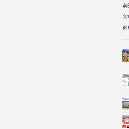
案
文
影