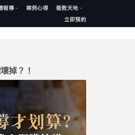
體報導
案例心得
衛教天地
立即預約
臟壞掉？！