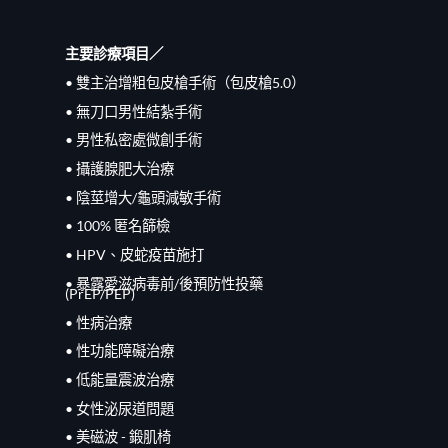
主要診療項目／
• 雙主治增粗包皮槍手術（包皮槍5.0）
• 無刀口男性結紮手術
• 男性私密處微創手術
• 攝護腺肥大治療
• 陰莖增大/龜頭減敏手術
• 100% 匿名篩檢
• HPV、皮蛇疫苗施打
• 暴露愛滋病毒前/
後
預防性投藥
(PrEP/
PEP
)
• 性病治療
• 性功能障礙治療
• 低能量震波治療
• 女性泌尿道問題
• 美磁波 - 鍛肌椅