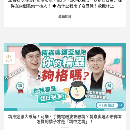
得跟兩個龜頭一樣大！ ◆ 為什麼我用了沒感覺！飛機杯正......
繼續閱讀
07
11 月
精液迷思大破解！可樂、手機電磁波會殺精？精蟲奧運盃帶你看
怎樣的精子才是「精中之精」！