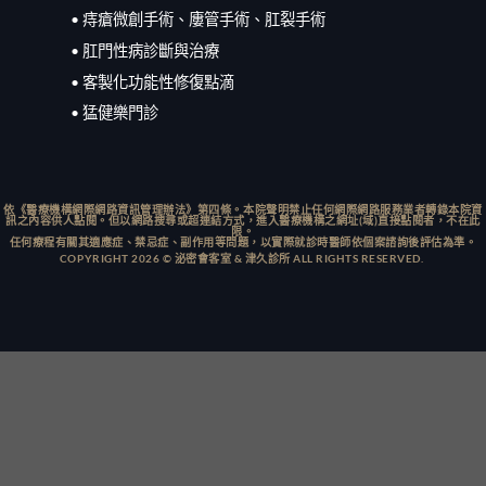
• 痔瘡微創手術、廔管手術、肛裂手術
• 肛門性病診斷與治療
• 客製化功能性修復點滴
• 猛健樂門診
依《醫療機構網際網路資訊管理辦法》第四條。本院聲明禁止任何網際網路服務業者轉錄本院資
訊之內容供人點閱。但以網路搜尋或超連結方式，進入醫療機構之網址(域)直接點閱者，不在此
限。
任何療程有關其適應症、禁忌症、副作用等問題，以實際就診時醫師依個案諮詢後評估為準。
COPYRIGHT 2026 © 泌密會客室 & 津久診所 ALL RIGHTS RESERVED.