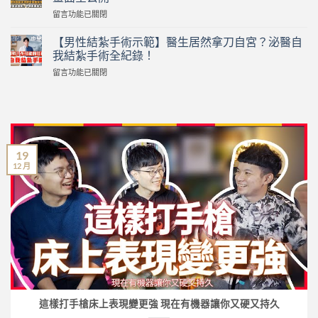
為
在
在
留言功能已關閉
什
家
〈真
麼
激
實
要
【男性結紮手術示範】醫生居然拿刀自宮？泌醫自
戰
版
割
逼
我結紮手術全紀錄！
怪
包
瘋
在
留言功能已關閉
醫
皮？
人
〈【男
黑
誰
夫！
性
傑
一
80
結
克！
定
歲
紮
泌
要
富
手
尿
割
商
術
科
包
狂
19
示
醫
皮？
戀
12 月
範】
「幫
割
小
醫
自
包
40
生
己
皮
歲
居
結
有
熟
然
紮」
保
女
拿
手
險
付
刀
術
或
出
自
畫
健
慘
宮？
面
保
痛
泌
全
補
代
醫
公
助
價！
自
開〉
這樣打手槍床上表現變更強 現在有機器讓你又硬又持久
嗎？
台
我
中
泌
灣