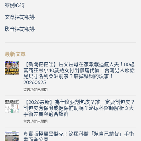
案例心得
文章採訪報導
影音採訪報導
最新文章
【新聞挖挖哇】岳父岳母在家激戰逼瘋人夫！80歲
富商狂戀小40歲熟女付出慘痛代價！台灣男人那話
兒尺寸名列亞洲前茅？磨掉婚姻的瑣事！
20260625
在
留言功能已關閉
〈【新
聞
【2026最新】為什麼要割包皮？誰一定要割包皮？
挖
割包皮有保險或健保補助嗎？泌尿科醫師解析 3 大
挖
手術差異與適合族群
哇】
在
岳
留言功能已關閉
〈【2026
父
最
岳
真實版怪醫黑傑克！泌尿科醫「幫自己結紮」手術
新】
母
畫面全公開