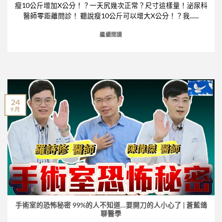
瘦10公斤增加X公分！？一天尻幾次正常？尺寸這樣量！泌尿科
醫師零距離問診！ 聽說瘦10公斤可以增大X公分！？我......
繼續閱讀
24
9 月
手術室的恐怖秘密 99%的人不知道…要開刀的人小心了 | 蒼藍鴿
聊醫學