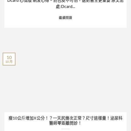
Dcard 心情版 網友心得 – 割包皮不可怕，選對醫生更重要 原文出
處:Dcard...
繼續閱讀
10
10 月
瘦10公斤增加X公分！？一天尻幾次正常？尺寸這樣量！泌尿科
醫師零距離問診！