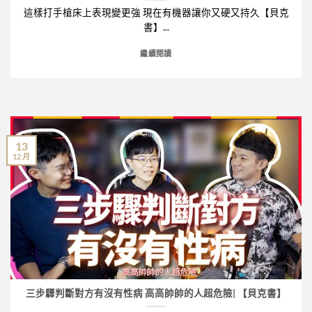
結
尿
這樣打手槍床上表現變更強 現在有機器讓你又硬又持久【貝克
男
紮
科
人
書】...
手
醫
那
術
師
話
繼續閱讀
全
解
兒
紀
析
尺
錄！〉
3
寸
中
大
名
手
列
術
亞
差
洲
異
前
13
與
茅？
12 月
適
磨
合
掉
族
婚
群〉
姻
中
的
瑣
事！
20260625〉
中
三步驟判斷對方有沒有性病 高高帥帥的人超危險| 【貝克書】